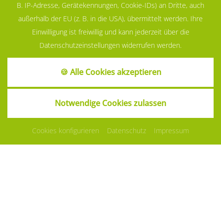
B. IP-Adresse, Gerätekennungen, Cookie-IDs) an Dritte, auch
außerhalb der EU (z. B. in die USA), übermittelt werden. Ihre
KINDERPARADIES
Einwilligung ist freiwillig und kann jederzeit über die
Datenschutzeinstellungen widerrufen werden.
🍪 Alle Cookies akzeptieren
Notwendige Cookies zulassen
Cookies konfigurieren
Datenschutz
Impressum