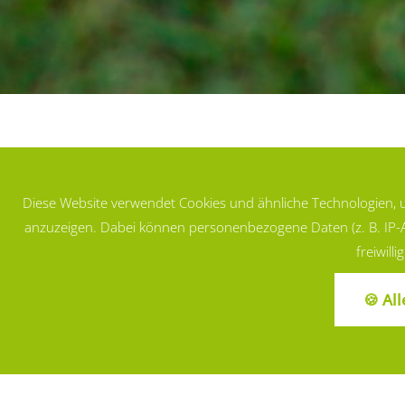
Golfe
Diese Website verwendet Cookies und ähnliche Technologien, u
anzuzeigen. Dabei können personenbezogene Daten (z. B. IP-Adre
freiwill
Der nahegel
🍪 Al
Autominut
Arenal 
Durch die S