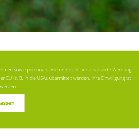
n Wald
ehmen sowie personalisierte und nicht-personalisierte Werbung
U (z. B. in die USA), übermittelt werden. Ihre Einwilligung ist
n werden.
r ca. 20
lassen
 große
schen
nzenwelt